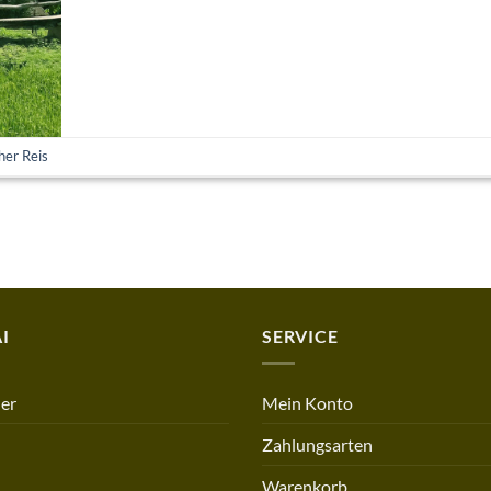
her Reis
I
SERVICE
er
Mein Konto
Zahlungsarten
Warenkorb