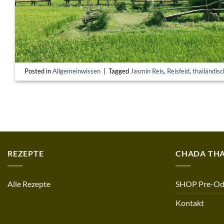
Posted in
Allgemeinwissen
|
Tagged
Jasmin Reis
,
Reisfeid
,
thailändisc
REZEPTE
CHADA THA
Alle Rezepte
SHOP Pre-Od
Kontakt