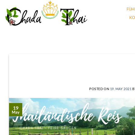
Skip
FÜH
to
KO
content
POSTED ON
19. MAY 2021
B
19
May