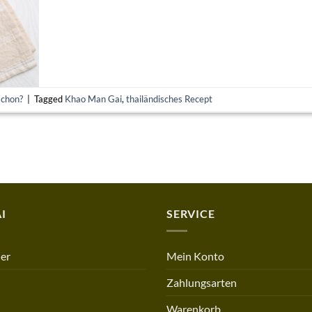
schon?
|
Tagged
Khao Man Gai
,
thailändisches Recept
I
SERVICE
er
Mein Konto
Zahlungsarten
Warenkorb