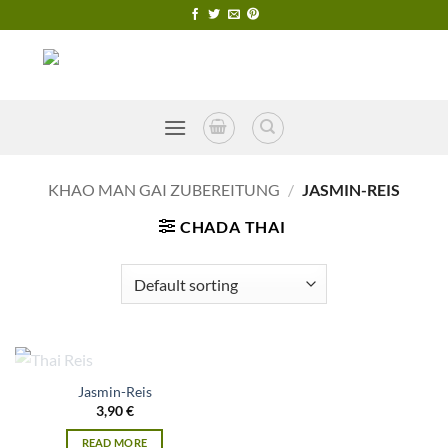
Skip
to
content
KHAO MAN GAI ZUBEREITUNG
/
JASMIN-REIS
CHADA THAI
OUT OF STOCK
Jasmin-Reis
3,90
€
READ MORE